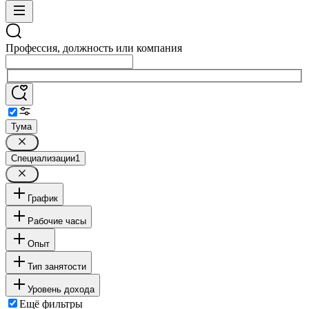
Профессия, должность или компания
Тума
Специализации
1
График
Рабочие часы
Опыт
Тип занятости
Уровень дохода
Ещё фильтры