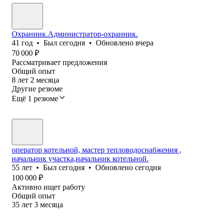
Охранник.Администратор-охранник.
41
год
•
Был
сегодня
•
Обновлено
вчера
70 000
₽
Рассматривает предложения
Общий опыт
8
лет
2
месяца
Другие резюме
Ещё 1 резюме
оператор котельной, мастер тепловодоснабжения ,
начальник участка,начальник котельной.
55
лет
•
Был
сегодня
•
Обновлено
сегодня
100 000
₽
Активно ищет работу
Общий опыт
35
лет
3
месяца