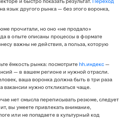
екторе и быстро показать результат.
Переход
на язык другого рынка — без этого воронка,
юме прочитали, но оно «не продало»
гда в опыте описаны процессы в формате
изнесу важны не действия, а польза, которую
те ёмкость рынка: посмотрите
hh.индекс
—
нсий — в вашем регионе и нужной отрасли.
еловек, ваша воронка должна быть в три раза
а вакансии нужно откликаться чаще.
учае нет смысла переписывать резюме, следует
чит, вы умеете привлекать внимание,
логе или не попадаете в культурный код