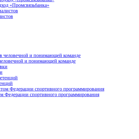
дход «Промсвязьбанка»
листов
 человечной и понимающей команде
и
тенций
м Федерации спортивного программирования