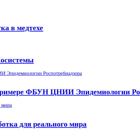
ка в медтехе
косистемы
а примере ФБУН ЦНИИ Эпидемиологии Ро
ботка для реального мира