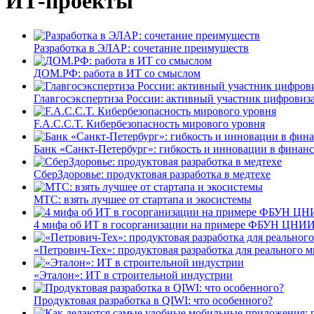
ИТ-проекты
Разработка в ЭЛАР: сочетание преимуществ
ДОМ.РФ: работа в ИТ со смыслом
Главгосэкспертиза России: активный участник цифровиз
F.A.C.C.T. Кибербезопасность мирового уровня
Банк «Санкт-Петербург»: гибкость и инновации в финан
СберЗдоровье: продуктовая разработка в медтехе
МТС: взять лучшее от стартапа и экосистемы
4 мифа об ИТ в госорганизации на примере ФБУН ЦНИИ
«Петрович-Тех»: продуктовая разработка для реального м
«Эталон»: ИТ в строительной индустрии
Продуктовая разработка в QIWI: что особенного?