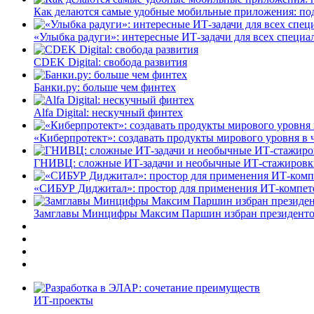
Как делаются самые удобные мобильные приложения: по
«Улыбка радуги»: интересные ИТ-задачи для всех специа
CDEK Digital: свобода развития
Банки.ру: больше чем финтех
Alfa Digital: нескучный финтех
«Киберпротект»: создавать продукты мирового уровня в
ГНИВЦ: сложные ИТ‑задачи и необычные ИТ‑стажировк
«СИБУР Диджитал»: простор для применения ИТ-компе
Замглавы Минцифры Максим Паршин избран президенто
ИТ-проекты