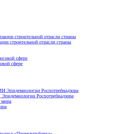
ации строительной отрасли страны
совой сфере
 Эпидемиологии Роспотребнадзора
ира